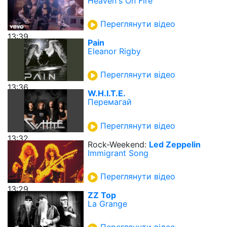
Heaven's On Fire
Переглянути відео
13:39
Pain
Eleanor Rigby
Переглянути відео
13:36
W.H.I.T.E.
Перемагай
Переглянути відео
13:32
Rock-Weekend:
Led Zeppelin
Immigrant Song
Переглянути відео
13:29
ZZ Top
La Grange