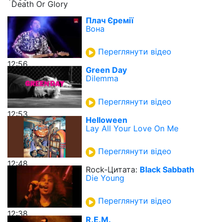
Death Or Glory
Плач Єремії
Вона
Переглянути відео
12:56
Green Day
Dilemma
Переглянути відео
12:53
Helloween
Lay All Your Love On Me
Переглянути відео
12:48
Rock-Цитата:
Black Sabbath
Die Young
Переглянути відео
12:38
R.E.M.