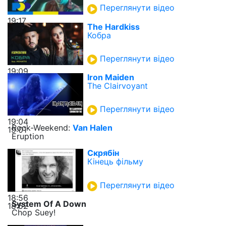
Переглянути відео
19:17
The Hardkiss
Кобра
Переглянути відео
19:09
Iron Maiden
The Clairvoyant
Переглянути відео
19:04
Rock-Weekend:
Van Halen
19:01
Eruption
Скрябін
Кінець фільму
Переглянути відео
18:56
System Of A Down
18:52
Chop Suey!