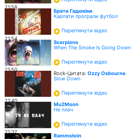
21:58
Брати Гадюкіни
Карпати програли футбол
Переглянути відео
21:54
Scorpions
When The Smoke Is Going Down
Переглянути відео
21:50
Rock-Цитата:
Ozzy Osbourne
Slow Down
Переглянути відео
21:40
Mu2Moon
Не плач
Переглянути відео
21:37
Rammstein