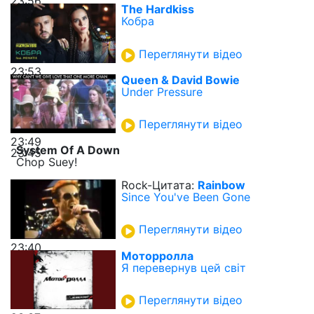
23:56
The Hardkiss
Кобра
Переглянути відео
23:53
Queen & David Bowie
Under Pressure
Переглянути відео
23:49
System Of A Down
23:45
Chop Suey!
Rock-Цитата:
Rainbow
Since You've Been Gone
Переглянути відео
23:40
Моторролла
Я перевернув цей світ
Переглянути відео