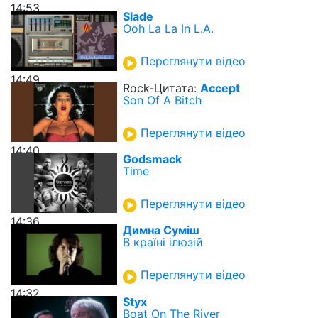
14:53
Slade
Ooh La La In L.A.
Переглянути відео
14:49
Rock-Цитата:
Accept
Son Of A Bitch
Переглянути відео
14:40
Godsmack
Time
Переглянути відео
14:36
Димна Суміш
В країні ілюзій
Переглянути відео
14:32
Styx
Boat On The River