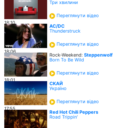
Три хвилини
Переглянути відео
18:10
AC/DC
Thunderstruck
Переглянути відео
18:06
Rock-Weekend:
Steppenwolf
Born To Be Wild
Переглянути відео
18:01
СКАЙ
Україно
Переглянути відео
17:55
Red Hot Chili Peppers
Road Trippin'