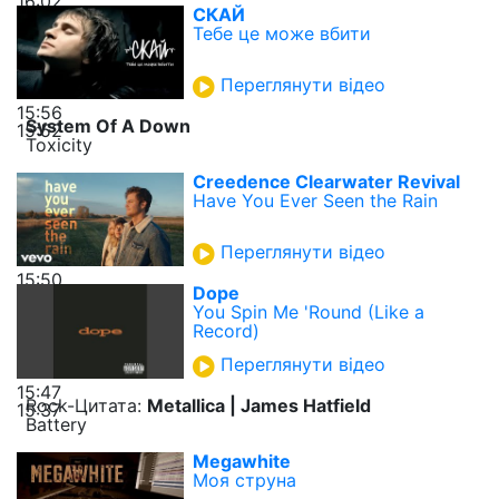
16:02
СКАЙ
Тебе це може вбити
Переглянути відео
15:56
System Of A Down
15:52
Toxicity
Creedence Clearwater Revival
Have You Ever Seen the Rain
Переглянути відео
15:50
Dope
You Spin Me 'Round (Like a
Record)
Переглянути відео
15:47
Rock-Цитата:
Metallica | James Hatfield
15:37
Battery
Megawhite
Моя струна