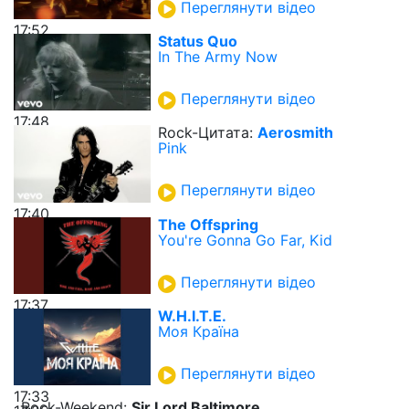
Переглянути відео
17:52
Status Quo
In The Army Now
Переглянути відео
17:48
Rock-Цитата:
Aerosmith
Pink
Переглянути відео
17:40
The Offspring
You're Gonna Go Far, Kid
Переглянути відео
17:37
W.H.I.T.E.
Моя Країна
Переглянути відео
17:33
Rock-Weekend:
Sir Lord Baltimore