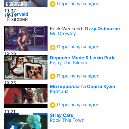
Переглянути відео
19:37
O.Torvald
19:34
Я хворий
Rock-Weekend:
Ozzy Osbourne
Mr. Crowley
Переглянути відео
19:28
Depeche Mode & Linkin Park
Enjoy The Silence
Переглянути відео
19:25
Моторролла та Сергій Кузін
Картина
Переглянути відео
19:21
Stray Cats
Rock This Town