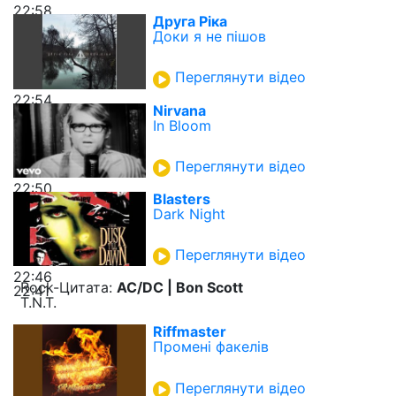
22:58
Друга Ріка
Доки я не пішов
Переглянути відео
22:54
Nirvana
In Bloom
Переглянути відео
22:50
Blasters
Dark Night
Переглянути відео
22:46
Rock-Цитата:
AC/DC | Bon Scott
22:41
T.N.T.
Riffmaster
Промені факелів
Переглянути відео