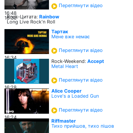
Переглянути відео
16:48
Rock-Цитата:
Rainbow
16:38
Long Live Rock'n Roll
Тартак
Мене вже немає
Переглянути відео
16:34
Rock-Weekend:
Accept
Metal Heart
Переглянути відео
16:28
Alice Cooper
Love's a Loaded Gun
Переглянути відео
16:24
Riffmaster
Тихо прийшов, тихо пішов