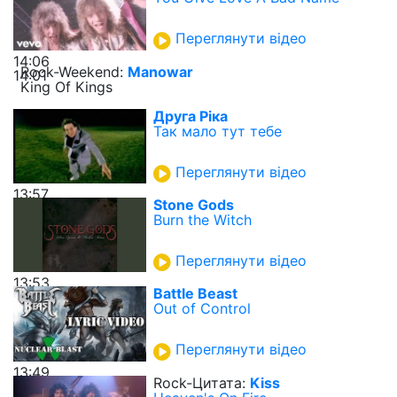
Переглянути відео
14:06
Rock-Weekend:
Manowar
14:01
King Of Kings
Друга Ріка
Так мало тут тебе
Переглянути відео
13:57
Stone Gods
Burn the Witch
Переглянути відео
13:53
Battle Beast
Out of Control
Переглянути відео
13:49
Rock-Цитата:
Kiss