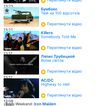
Переглянути відео
13:25
Бумбокс
Твій на 100 відсотків
Переглянути відео
13:21
Killers
Somebody Told Me
Переглянути відео
13:17
Ляпис Трубецкой
Воїни світла
Переглянути відео
13:12
AC/DC
Highway to Hell
Переглянути відео
13:08
Rock-Weekend:
Iron Maiden
13:00