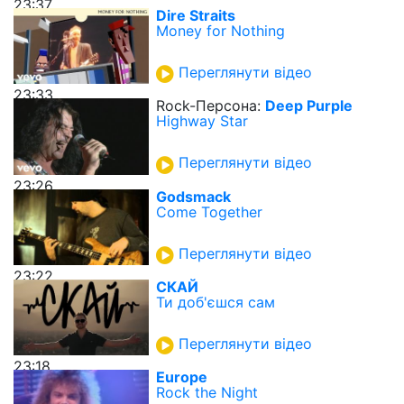
23:37
Dire Straits
Money for Nothing
Переглянути відео
23:33
Rock-Персона:
Deep Purple
Highway Star
Переглянути відео
23:26
Godsmack
Come Together
Переглянути відео
23:22
СКАЙ
Ти доб'єшся сам
Переглянути відео
23:18
Europe
Rock the Night