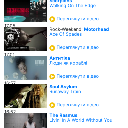
Scorpions
Walking On The Edge
Переглянути відео
17:05
Rock-Weekend:
Motorhead
Ace Of Spades
Переглянути відео
17:01
Антитіла
Люди як кораблі
Переглянути відео
16:57
Soul Asylum
Runaway Train
Переглянути відео
16:52
The Rasmus
Livin' In A World Without You