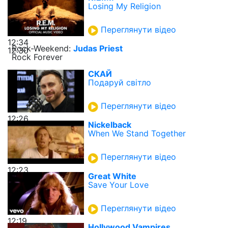
Losing My Religion
Переглянути відео
12:34
Rock-Weekend:
Judas Priest
12:30
Rock Forever
СКАЙ
Подаруй світло
Переглянути відео
12:26
Nickelback
When We Stand Together
Переглянути відео
12:23
Great White
Save Your Love
Переглянути відео
12:19
Hollywood Vampires