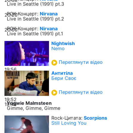
20:38
Live in Seattle (1991) pt.3
РОК-Концерт:
Nirvana
20:20
Live in Seattle (1991) pt.2
РОК-Концерт:
Nirvana
20:00
Live in Seattle (1991) pt.1
Nightwish
Nemo
Переглянути відео
19:56
Антитіла
Бери Своє
Переглянути відео
19:52
Yngwie Malmsteen
19:46
Gimme, Gimme, Gimme
Rock-Цитата:
Scorpions
Still Loving You