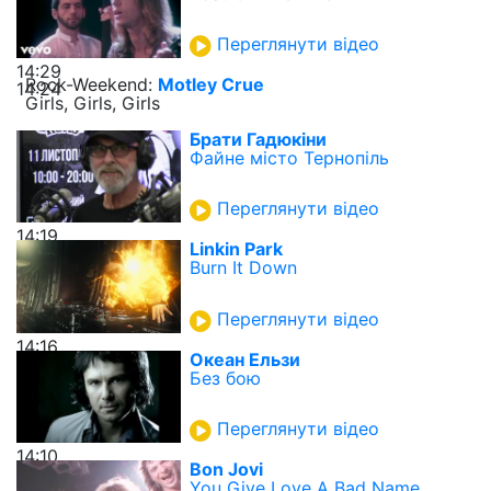
Переглянути відео
14:29
Rock-Weekend:
Motley Crue
14:24
Girls, Girls, Girls
Брати Гадюкіни
Файне місто Тернопіль
Переглянути відео
14:19
Linkin Park
Burn It Down
Переглянути відео
14:16
Океан Ельзи
Без бою
Переглянути відео
14:10
Bon Jovi
You Give Love A Bad Name