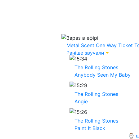
Зараз в ефірі
Metal Scent
One Way Ticket T
Раніше звучали
15:34
The Rolling Stones
Anybody Seen My Baby
15:29
The Rolling Stones
Angie
15:26
The Rolling Stones
Paint It Black
⌚ щ