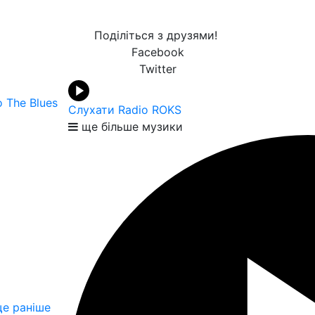
Поділіться з друзями!
Facebook
Twitter
o The Blues
Слухати Radio ROKS
ще більше музики
е раніше