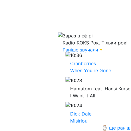
Зараз в ефірі
Radio ROKS
Рок. Тільки рок!
Раніше звучали
10:36
Cranberries
When You're Gone
10:28
Hamatom feat. Hansi Kursc
I Want It All
10:24
Dick Dale
Misirlou
⌚ ще раніш