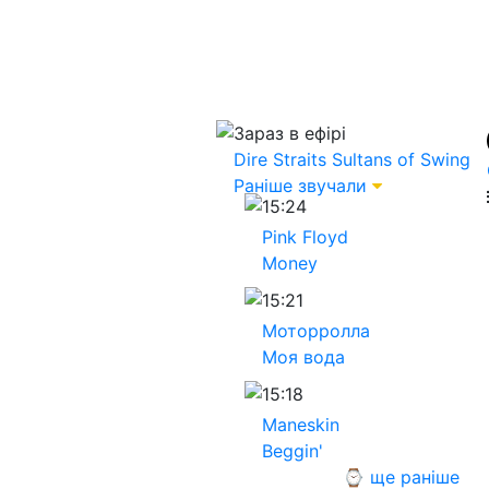
Зараз в ефірі
Dire Straits
Sultans of Swing
Раніше звучали
15:24
Pink Floyd
Money
15:21
Моторролла
Моя вода
15:18
Maneskin
Beggin'
⌚ ще раніше