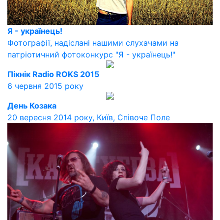
Я - українець!
Фотографії, надіслані нашими слухачами на
патріотичний фотоконкурс "Я - українець!"
Пікнік Radio ROKS 2015
6 червня 2015 року
День Козака
20 вересня 2014 року, Київ, Співоче Поле