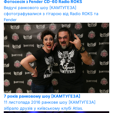
Фотосесія з Fender CD-60 Radio ROKS
Ведучі ранкового шоу [КАМТУГЕЗА]
сфотографувалися з гітарою від Radio ROKS та
Fender
7 років ранковому шоу [КАМТУГЕЗА]
11 листопада 2016 ранкове шоу [КАМТУГЕЗА]
зібрало друзів у київському клубі Atlas.