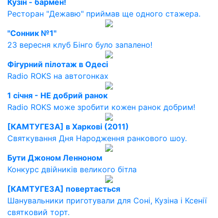
Кузін - бармен!
Ресторан "Дежавю" приймав ще одного стажера.
''Сонник №1''
23 вересня клуб Бінго було запалено!
Фігурний пілотаж в Одесі
Radio ROKS на автогонках
1 січня - НЕ добрий ранок
Radio ROKS може зробити кожен ранок добрим!
[КАМТУГЕЗА] в Харкові (2011)
Святкування Дня Народження ранкового шоу.
Бути Джоном Ленноном
Конкурс двійників великого бітла
[КАМТУГЕЗА] повертається
Шанувальники приготували для Соні, Кузіна і Ксенії
святковий торт.