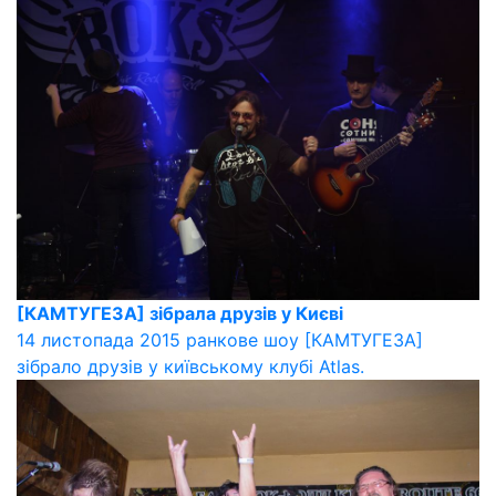
[КАМТУГЕЗА] зібрала друзів у Києві
14 листопада 2015 ранкове шоу [КАМТУГЕЗА]
зібрало друзів у київському клубі Atlas.