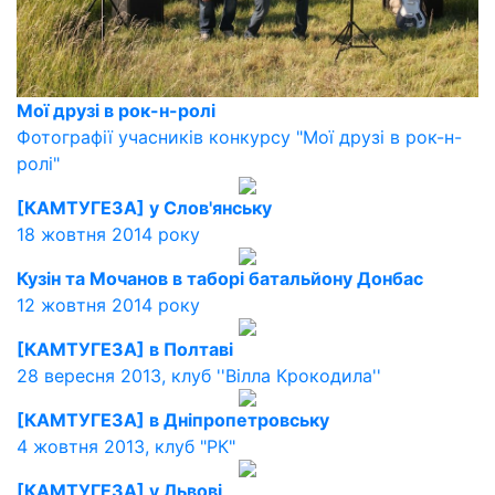
Мої друзі в рок-н-ролі
Фотографії учасників конкурсу "Мої друзі в рок-н-
ролі"
[КАМТУГЕЗА] у Слов'янську
18 жовтня 2014 року
Кузін та Мочанов в таборі батальйону Донбас
12 жовтня 2014 року
[КАМТУГЕЗА] в Полтаві
28 вересня 2013, клуб ''Вілла Крокодила''
[КАМТУГЕЗА] в Дніпропетровську
4 жовтня 2013, клуб "РК"
[КАМТУГЕЗА] у Львові