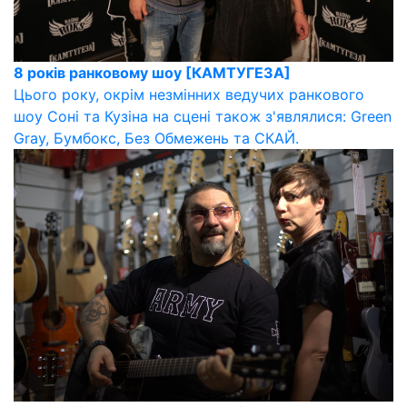
8 років ранковому шоу [КАМТУГЕЗА]
Цього року, окрім незмінних ведучих ранкового
шоу Соні та Кузіна на сцені також з'являлися: Green
Gray, Бумбокс, Без Обмежень та СКАЙ.