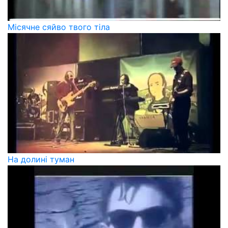
Місячне сяйво твого тіла
На долині туман