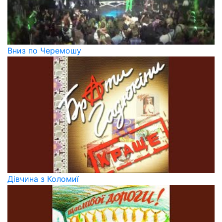
Вниз по Черемошу
Дівчина з Коломиї