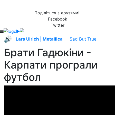
Поділіться з друзями!
Facebook
Twitter
🔊
Lars Ulrich | Metallica
— Sad But True
Брати Гадюкіни -
Карпати програли
футбол