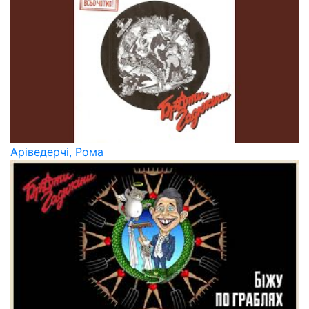
Аріведерчі, Рома