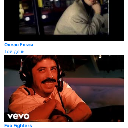
Океан Ельзи
Той день
Foo Fighters