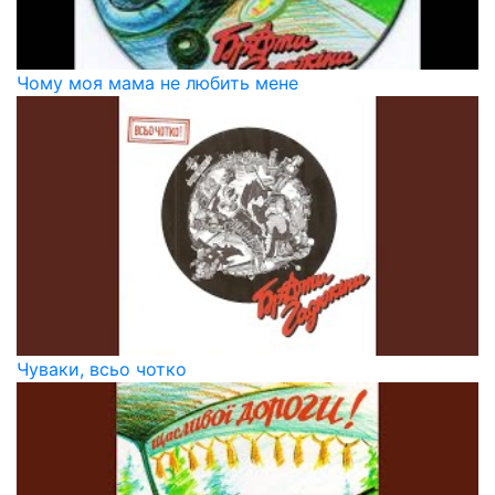
Чому моя мама не любить мене
Чуваки, всьо чотко