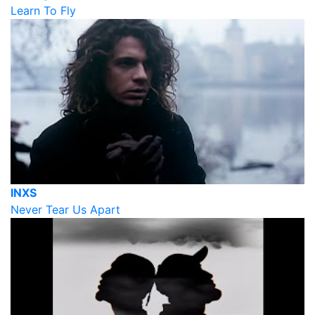
Learn To Fly
INXS
Never Tear Us Apart