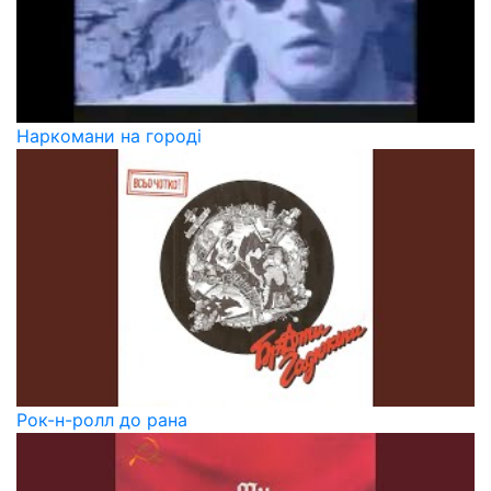
Наркомани на городі
Рок-н-ролл до рана