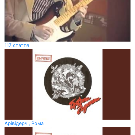
117 стаття
Арівідерчі, Рома