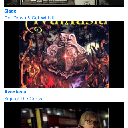
Slade
Get Down & Get With It
Avantasia
Sign of the Cross