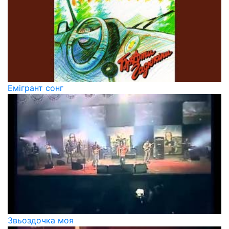
Емігрант сонг
Звьоздочка моя