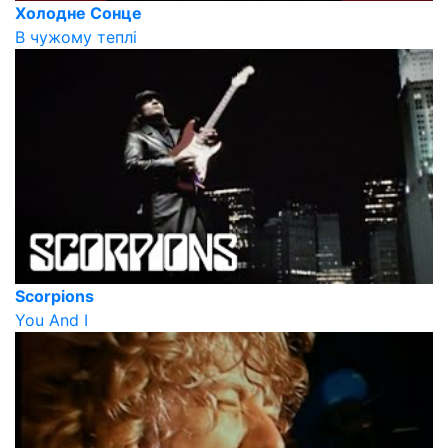
Холодне Сонце
В чужому теплі
Scorpions
You And I