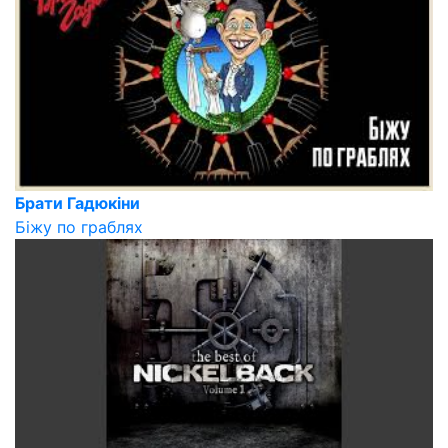
Брати Гадюкіни
Біжу по граблях