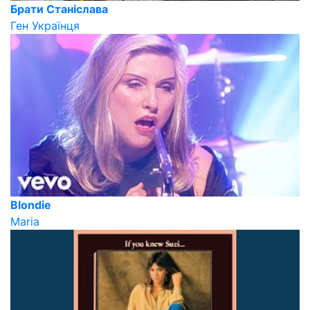
Брати Станіслава
Ген Українця
Blondie
Maria