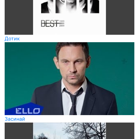
Дотик
Засинай