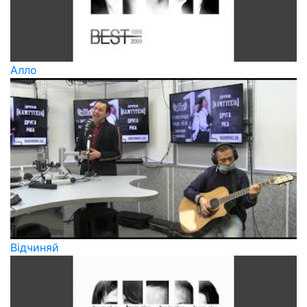
Алло
Відчиняй