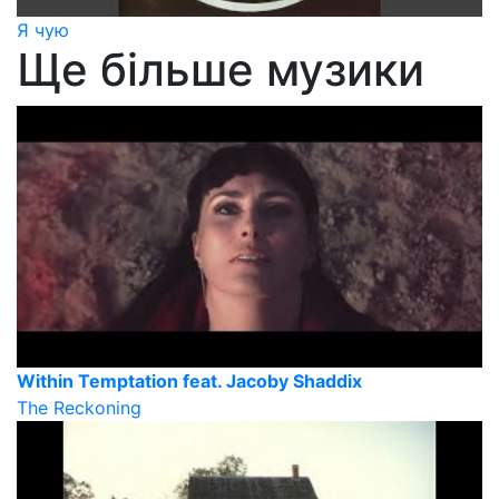
Я чую
Ще більше музики
Within Temptation feat. Jacoby Shaddix
The Reckoning