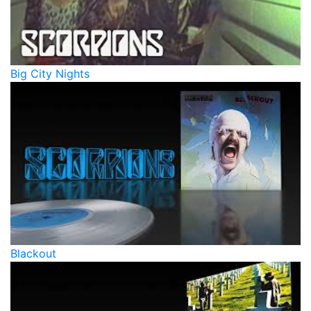
Big City Nights
Blackout