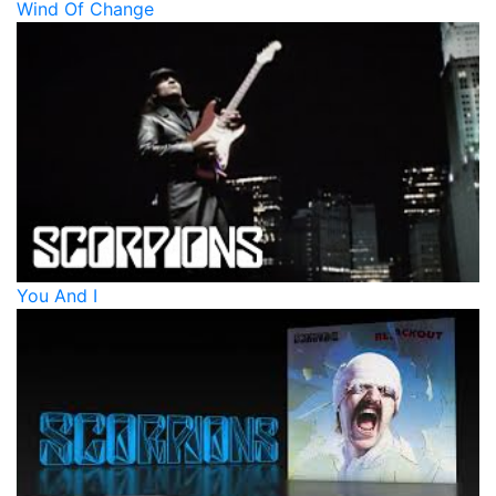
Wind Of Change
You And I