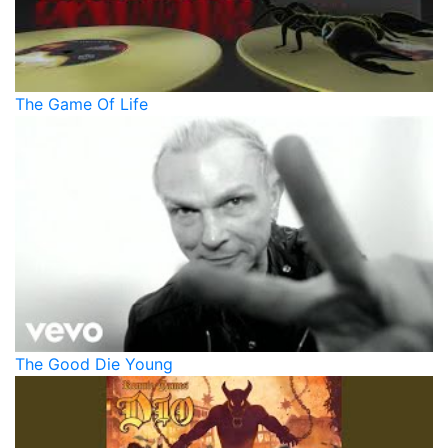
The Game Of Life
The Good Die Young