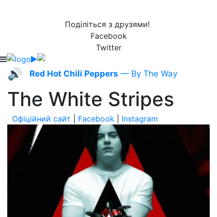
Поділіться з друзями!
Facebook
Twitter
🔊
Red Hot Chili Peppers
— By The Way
The White Stripes
Офіційний сайт
|
Facebook
|
Instagram