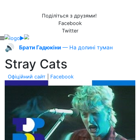
Поділіться з друзями!
Facebook
Twitter
🔊
Брати Гадюкіни
— На долині туман
Stray Cats
Офіційний сайт
|
Facebook