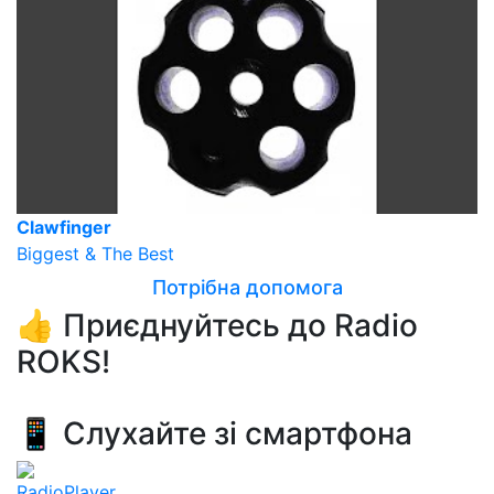
Clawfinger
Biggest & The Best
Потрібна допомога
👍 Приєднуйтесь до Radio
ROKS!
📱 Слухайте зі смартфона
RadioPlayer