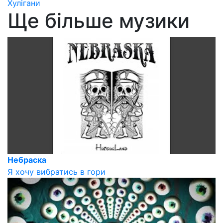
Хулігани
Ще більше музики
Небраска
Я хочу вибратись в гори