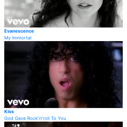
Evanescence
My Immortal
Kiss
God Gave Rock'n'roll To You