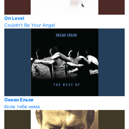
On Level
Couldn't Be Your Angel
Океан Ельзи
Коли тебе нема