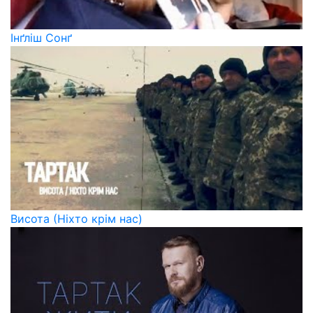
Інґліш Сонґ
Висота (Ніхто крім нас)