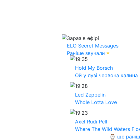
Зараз в ефірі
ELO
Secret Messages
Раніше звучали
19:35
Hold My Borsch
Ой у лузі червона калина
19:28
Led Zeppelin
Whole Lotta Love
19:23
Axel Rudi Pell
Where The Wild Waters Fl
⌚ ще раніш