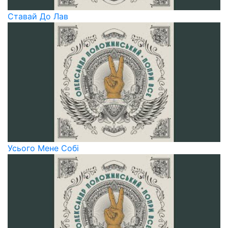
Ставай До Лав
Усього Мене Собі