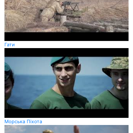
Гати
Морська Піхота