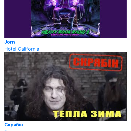
Jorn
Hotel California
Скрябін