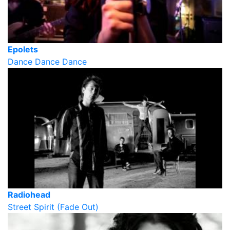
Epolets
Dance Dance Dance
Radiohead
Street Spirit (Fade Out)