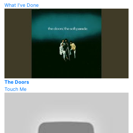
What I've Done
The Doors
Touch Me