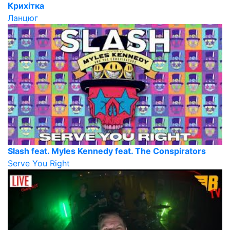
Крихітка
Ланцюг
Slash feat. Myles Kennedy feat. The Conspirators
Serve You Right