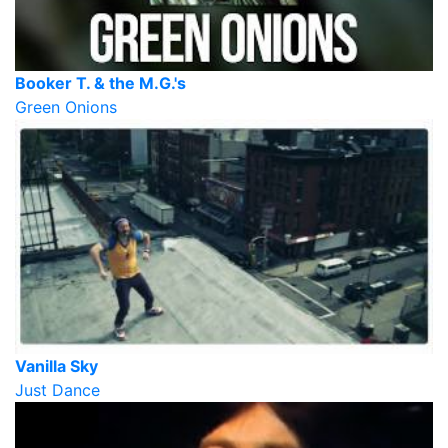
Booker T. & the M.G.'s
Green Onions
Vanilla Sky
Just Dance