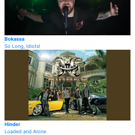
Bokassa
So Long, Idiots!
Hinder
Loaded and Alone