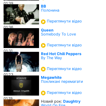
01:39
ВВ
Полонина
Переглянути відео
01:36
Queen
Somebody To Love
Переглянути відео
01:31
Red Hot Chili Peppers
By The Way
Переглянути відео
01:23
Megawhite
Покликані перемагати
Переглянути відео
01:19
Новий рок:
Daughtry
World On Fire