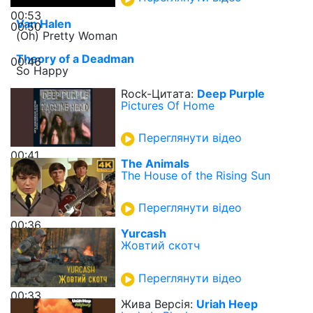
00:53
Van Halen
00:50
(Oh) Pretty Woman
Theory of a Deadman
00:46
So Happy
Rock-Цитата:
Deep Purple
Pictures Of Home
Переглянути відео
00:41
The Animals
The House of the Rising Sun
Переглянути відео
00:36
Yurcash
Жовтий скотч
Переглянути відео
00:33
Жива Версія:
Uriah Heep