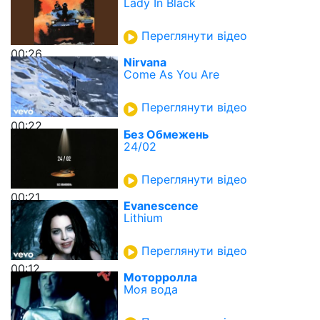
Lady In Black
Переглянути відео
00:26
Nirvana
Come As You Are
Переглянути відео
00:22
Без Обмежень
24/02
Переглянути відео
00:21
Evanescence
Lithium
Переглянути відео
00:12
Моторролла
Моя вода