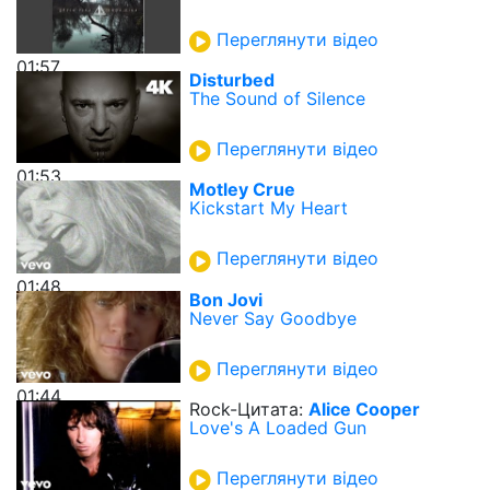
Переглянути відео
01:57
Disturbed
The Sound of Silence
Переглянути відео
01:53
Motley Crue
Kickstart My Heart
Переглянути відео
01:48
Bon Jovi
Never Say Goodbye
Переглянути відео
01:44
Rock-Цитата:
Alice Cooper
Love's A Loaded Gun
Переглянути відео