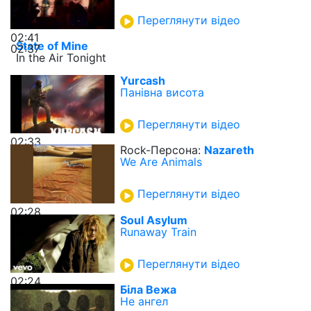
Переглянути відео
02:41
State of Mine
02:37
In the Air Tonight
Yurcash
Панівна висота
Переглянути відео
02:33
Rock-Персона:
Nazareth
We Are Animals
Переглянути відео
02:28
Soul Asylum
Runaway Train
Переглянути відео
02:24
Біла Вежа
Не ангел