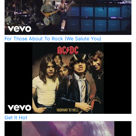
For Those About To Rock (We Salute You)
Get It Hot