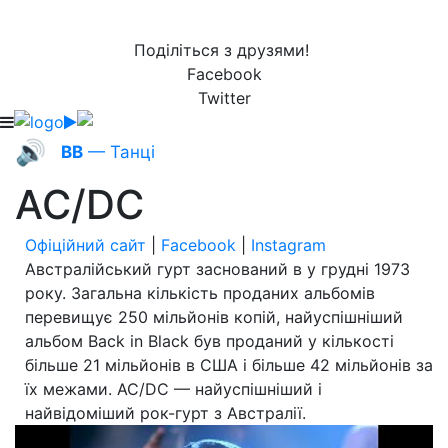
Поділіться з друзями!
Facebook
Twitter
🔊
ВВ
— Танці
AC/DC
Офіційний сайт
|
Facebook
|
Instagram
Австралійський гурт заснований в у грудні 1973
року. Загальна кількість проданих альбомів
перевищує 250 мільйонів копій, найуспішніший
альбом Back in Black був проданий у кількості
більше 21 мільйонів в США і більше 42 мільйонів за
їх межами. AC/DC — найуспішніший і
найвідоміший рок-гурт з Австралії.