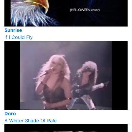
Sunrise
If I Could Fly
Doro
A Whiter Shade Of Pale