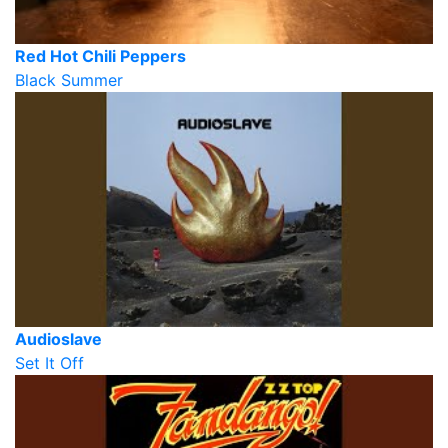
Red Hot Chili Peppers
Black Summer
Audioslave
Set It Off