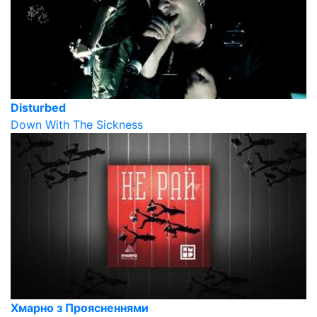
Disturbed
Down With The Sickness
Хмарно з Проясненнями