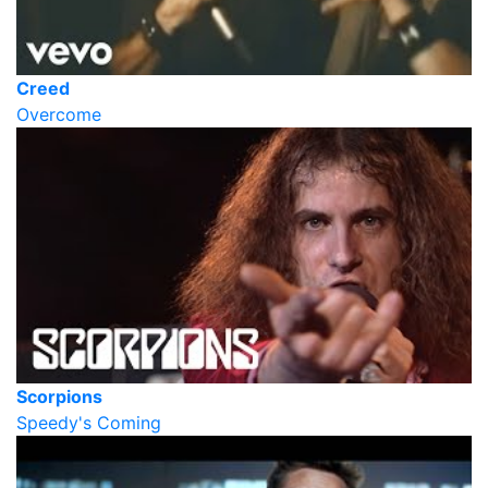
Creed
Overcome
Scorpions
Speedy's Coming