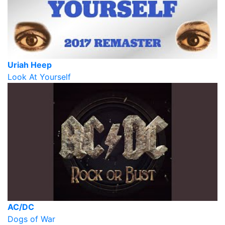
Uriah Heep
Look At Yourself
AC/DC
Dogs of War