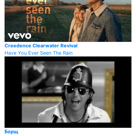
Creedence Clearwater Revival
Have You Ever Seen The Rain
Борщ