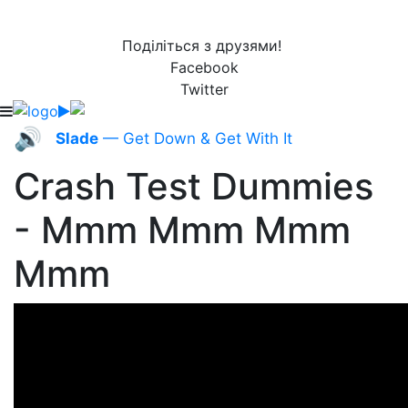
Поділіться з друзями!
Facebook
Twitter
🔊
Slade
— Get Down & Get With It
Crash Test Dummies
- Mmm Mmm Mmm
Mmm