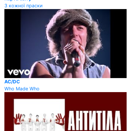
З кожної праски
AC/DC
Who Made Who