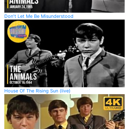
Don't Let Me Be Misunderstood
House Of The Rising Sun (live)