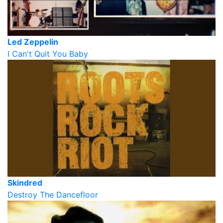
Led Zeppelin
I Can't Quit You Baby
Skindred
Destroy The Dancefloor