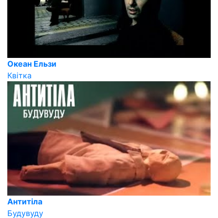
Океан Ельзи
Квiтка
Антитіла
Будувуду