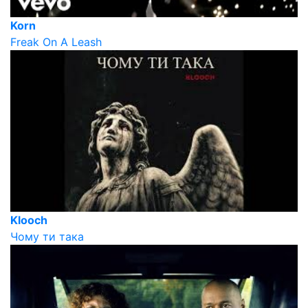
Korn
Freak On A Leash
Klooch
Чому ти така