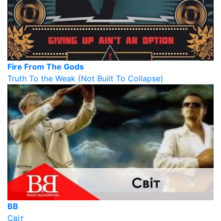
Fire From The Gods
Truth To the Weak (Not Built To Collapse)
ВВ
Світ