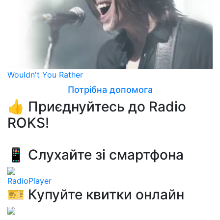
Wouldn't You Rather
Потрібна допомога
👍 Приєднуйтесь до Radio
ROKS!
📱 Слухайте зі смартфона
RadioPlayer
🎫 Купуйте квитки онлайн