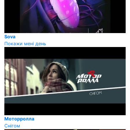
Sova
Покажи мені день
Моторролла
Снігом