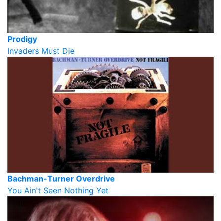
Prodigy
Invaders Must Die
Bachman-Turner Overdrive
You Ain't Seen Nothing Yet