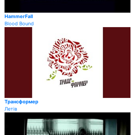
HammerFall
Blood Bound
Трансформер
Летів