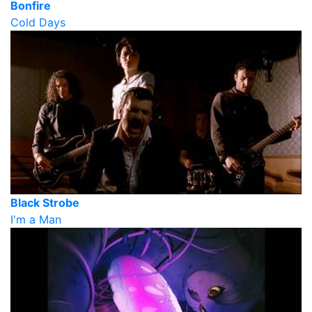
Bonfire
Cold Days
Black Strobe
I'm a Man