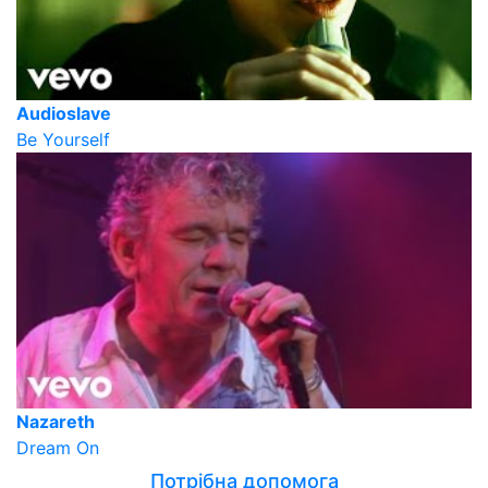
Audioslave
Be Yourself
Nazareth
Dream On
Потрібна допомога