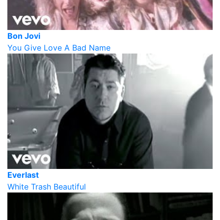
Bon Jovi
You Give Love A Bad Name
Everlast
White Trash Beautiful