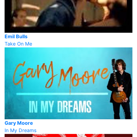
Emil Bulls
Take On Me
Gary Moore
In My Dreams