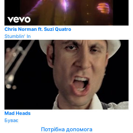
Chris Norman ft. Suzi Quatro
Stumblin' In
Mad Heads
Буває
Потрібна допомога