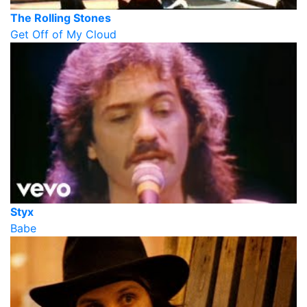
The Rolling Stones
Get Off of My Cloud
Styx
Babe