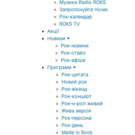
Музика Radio ROKS
Запропонуйте пісню
Рок-календар
ROKS TV
Акції
Новини
Рок-новини
Рок-стайл
Рок-афіша
Програми
Рок-цитата
Новий рок
Рок-вікенд
Рок-концерт
Рок-н-рол живий
Жива версія
Рок-персона
Рок-день
Made in Rock