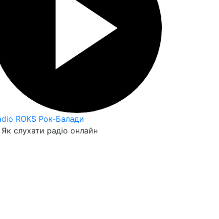
adio ROKS Рок-Балади
Як слухати радіо онлайн