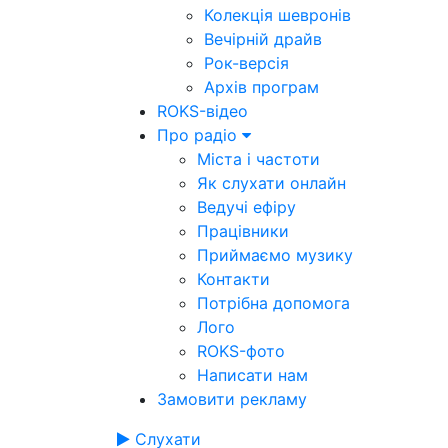
Колекція шевронів
Вечірній драйв
Рок-версія
Архів програм
ROKS-відео
Про радіо
Міста і частоти
Як слухати онлайн
Ведучі ефіру
Працівники
Приймаємо музику
Контакти
Потрібна допомога
Лого
ROKS-фото
Написати нам
Замовити рекламу
Слухати