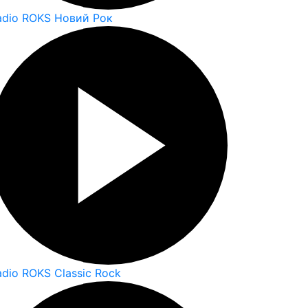
adio ROKS Новий Рок
adio ROKS Classic Rock