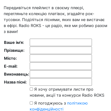
Передивіться плейлист в своєму плеєрі,
перегляньте колекцію платівок, згадайте рок-
тусовки. Поділіться піснями, яких вам не вистачає
в ефірі. Radio ROKS - це радіо, яке ми робимо разом
з вами!
Ваше ім'я:
Прізвище:
Місто:
E-mail:
Виконавець:
Назва пісні:
Я хочу отримувати листи про
новини, акції та конкурси Radio ROKS
Я погоджуюсь з
політикою
конфіденційності