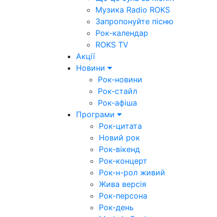
Музика Radio ROKS
Запропонуйте пісню
Рок-календар
ROKS TV
Акції
Новини
Рок-новини
Рок-стайл
Рок-афіша
Програми
Рок-цитата
Новий рок
Рок-вікенд
Рок-концерт
Рок-н-рол живий
Жива версія
Рок-персона
Рок-день