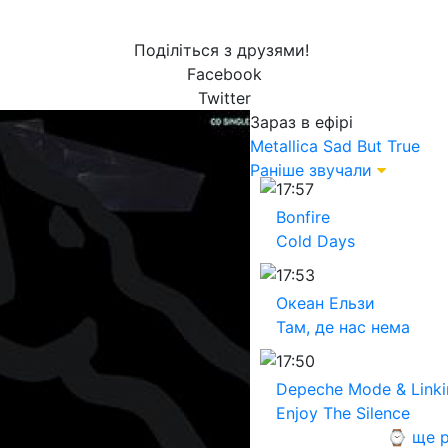
Поділіться з друзями!
Facebook
Twitter
Зараз в ефірі
Metallica
Sad But True
Раніше звучали
17:57
Bonfire
Cold Days
17:53
Океан Ельзи
Там, де нас нема
17:50
Depeche Mode & Linki
Enjoy The Silence
⌚ ще р