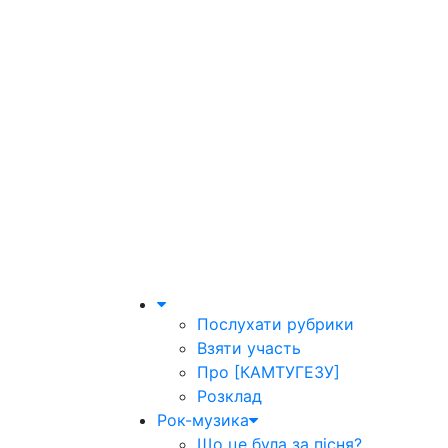
Послухати рубрики
Взяти участь
Про [КАМТУГЕЗУ]
Розклад
Рок-музика
Що це була за пісня?