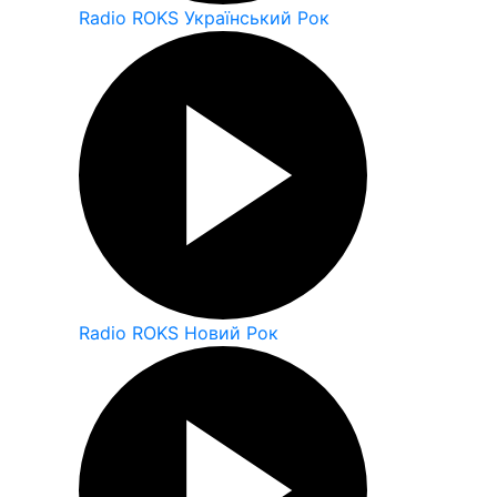
Radio ROKS Український Рок
Radio ROKS Новий Рок