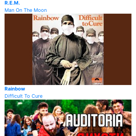
R.E.M.
Man On The Moon
Rainbow
Difficult To Cure