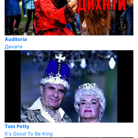
Auditoria
Дихати
Tom Petty
It's Good To Be King