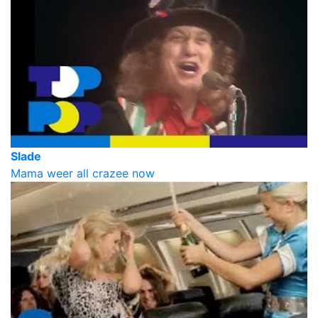
Slade
Mama weer all crazee now