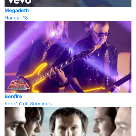
Megadeth
Hangar 18
Bonfire
Rock'n'roll Survivors