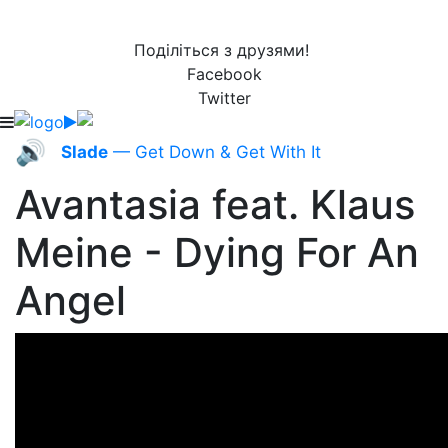
Поділіться з друзями!
Facebook
Twitter
🔊
Slade
— Get Down & Get With It
Avantasia feat. Klaus
Meine - Dying For An
Angel