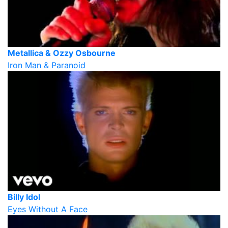
Metallica & Ozzy Osbourne
Iron Man & Paranoid
Billy Idol
Eyes Without A Face