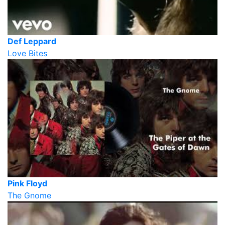
Def Leppard
Love Bites
Pink Floyd
The Gnome