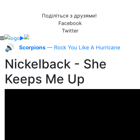
Поділіться з друзями!
Facebook
Twitter
🔊
Scorpions
— Rock You Like A Hurricane
Nickelback - She
Keeps Me Up