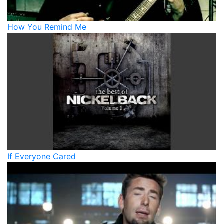
How You Remind Me
If Everyone Cared