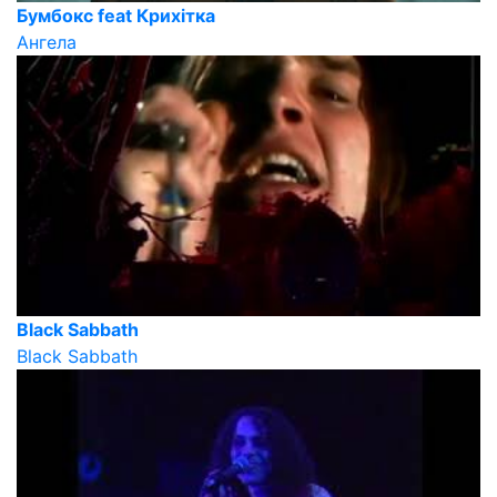
Бумбокс feat Крихiтка
Ангела
Black Sabbath
Black Sabbath