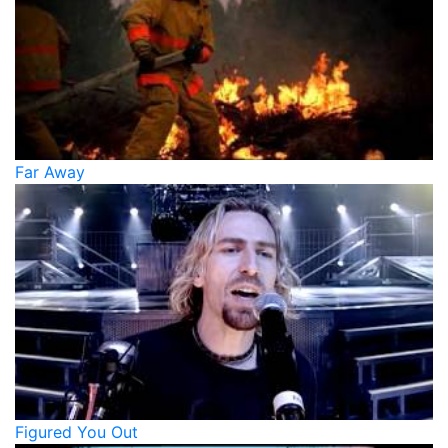
Far Away
Figured You Out