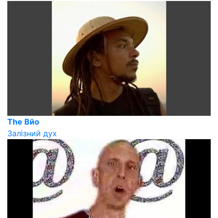
The Вйо
Залізний дух