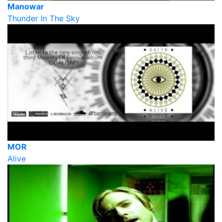
Manowar
Thunder In The Sky
MOR
Alive