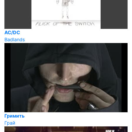
AC/DC
Badlands
Гримить
Грай