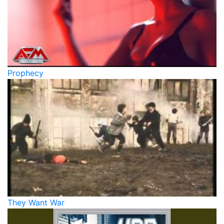
Prophecy
They Want War