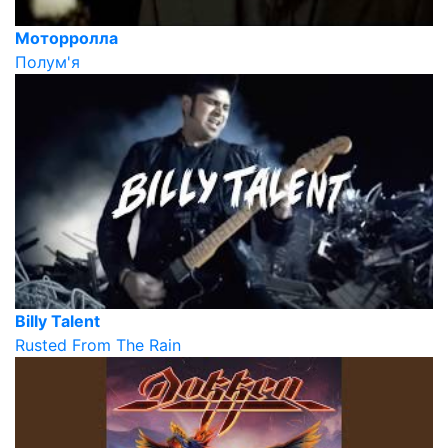
Моторролла
Полум'я
Billy Talent
Rusted From The Rain