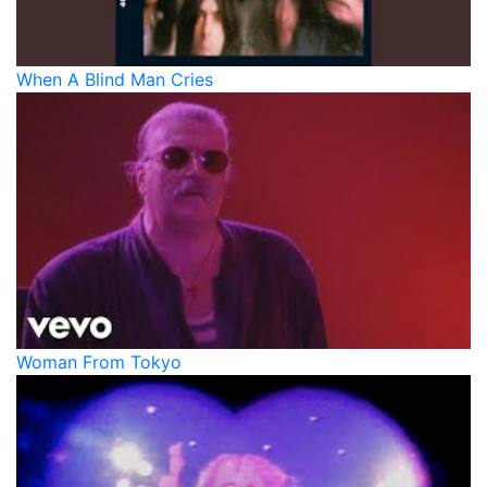
When A Blind Man Cries
Woman From Tokyo