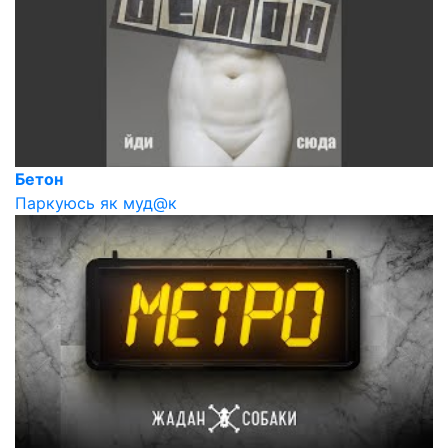
Бетон
Паркуюсь як муд@к