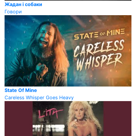
Жадан і собаки
Говори
State Of Mine
Careless Whisper Goes Heavy