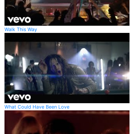
Walk This Way
What Could Have Been Love