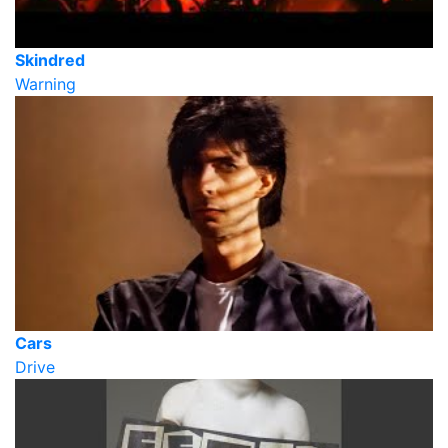
Skindred
Warning
Cars
Drive