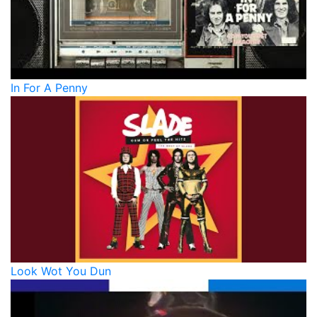
In For A Penny
Look Wot You Dun