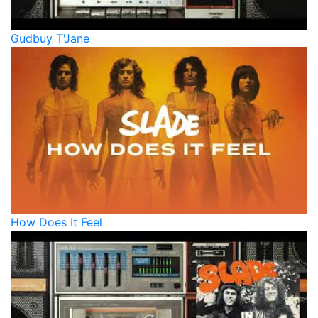
Gudbuy T'Jane
How Does It Feel