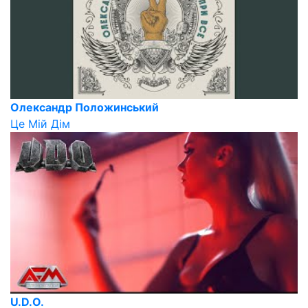
Олександр Положинський
Це Мій Дім
U.D.O.