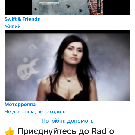
Swift & Friends
Живий
Моторролла
Не дзвонила, не заходила
Потрібна допомога
👍 Приєднуйтесь до Radio