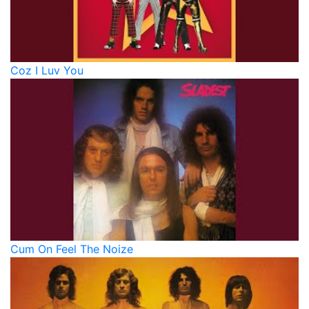
Coz I Luv You
Cum On Feel The Noize