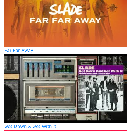
Far Far Away
Get Down & Get With It