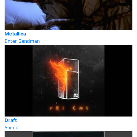
Metallica
Enter Sandman
Draft
Уві сні