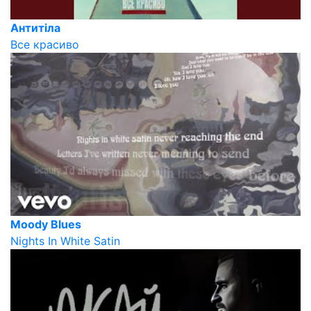
Антитіла
Все красиво
Moody Blues
Nights In White Satin