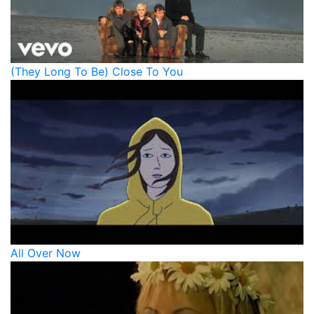
(They Long To Be) Close To You
All Over Now