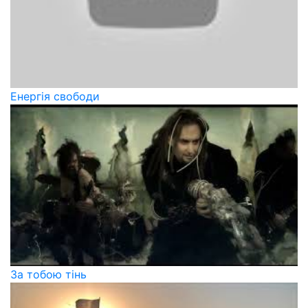
Енергія свободи
За тобою тінь