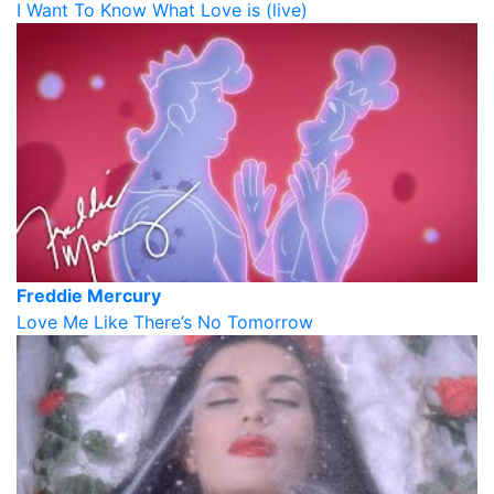
I Want To Know What Love is (live)
Freddie Mercury
Love Me Like There’s No Tomorrow