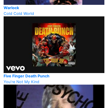
Warlock
Cold Cold World
Five Finger Death Punch
You're Not My Kind