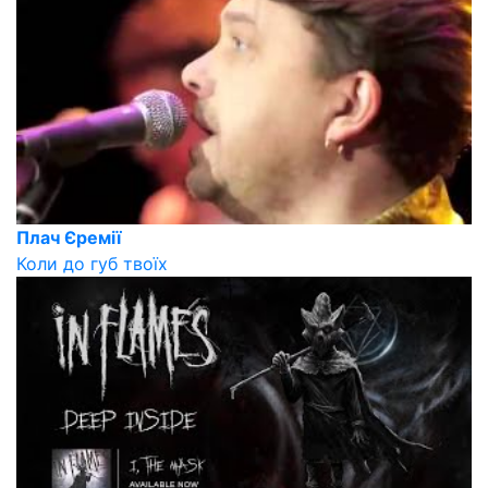
Плач Єремії
Коли до губ твоїх