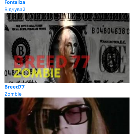
Fontaliza
Відчувай
Breed77
Zombie