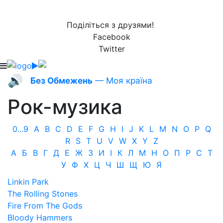
Поділіться з друзями!
Facebook
Twitter
🔊
Без Обмежень
— Моя країна
Рок-музика
0...9
A
B
C
D
E
F
G
H
I
J
K
L
M
N
O
P
Q
R
S
T
U
V
W
X
Y
Z
А
Б
В
Г
Д
Е
Ж
З
И
І
К
Л
М
Н
О
П
Р
С
Т
У
Ф
Х
Ц
Ч
Ш
Щ
Ю
Я
Linkin Park
The Rolling Stones
Fire From The Gods
Bloody Hammers