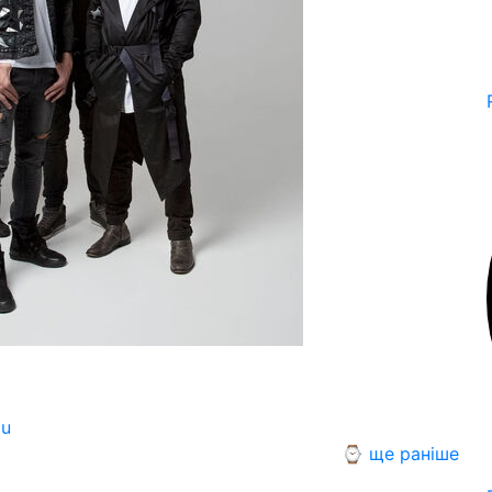
ou
⌚ ще раніше