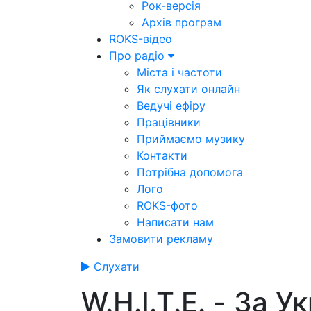
Рок-версія
Архів програм
ROKS-відео
Про радіо
Міста і частоти
Як слухати онлайн
Ведучі ефіру
Працівники
Приймаємо музику
Контакти
Потрібна допомога
Лого
ROKS-фото
Написати нам
Замовити рекламу
Слухати
W.H.I.T.E. - За У