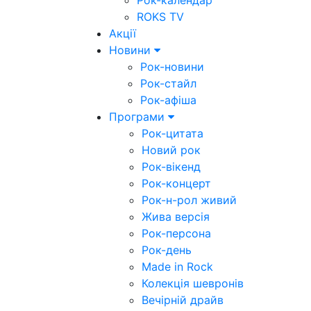
Рок-календар
ROKS TV
Акції
Новини
Рок-новини
Рок-стайл
Рок-афіша
Програми
Рок-цитата
Новий рок
Рок-вікенд
Рок-концерт
Рок-н-рол живий
Жива версія
Рок-персона
Рок-день
Made in Rock
Колекція шевронів
Вечірній драйв