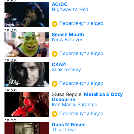
18:52
AC/DC
Highway to Hell
Переглянути відео
18:49
Smash Mouth
I'm A Believer
Переглянути відео
18:46
СКАЙ
Знак оклику
Переглянути відео
18:39
Жива Версія:
Metallica & Ozzy
Osbourne
Iron Man & Paranoid
Переглянути відео
18:32
Guns N' Roses
This I Love