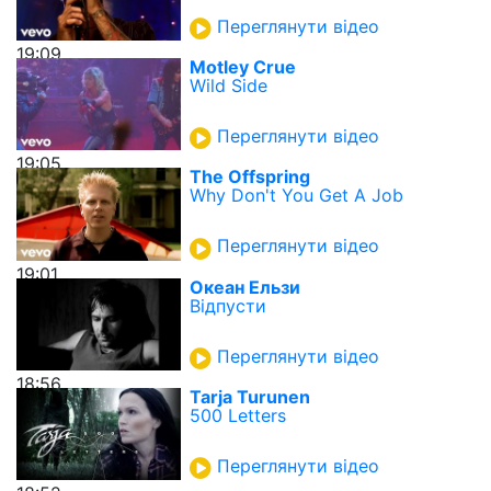
Переглянути відео
19:09
Motley Crue
Wild Side
Переглянути відео
19:05
The Offspring
Why Don't You Get A Job
Переглянути відео
19:01
Океан Ельзи
Вiдпусти
Переглянути відео
18:56
Tarja Turunen
500 Letters
Переглянути відео