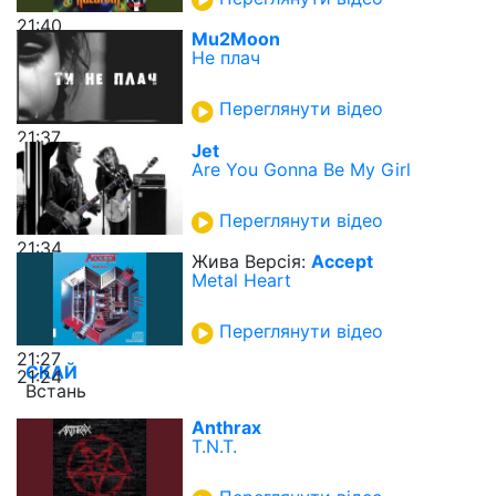
21:40
Mu2Moon
Не плач
Переглянути відео
21:37
Jet
Are You Gonna Be My Girl
Переглянути відео
21:34
Жива Версія:
Accept
Metal Heart
Переглянути відео
21:27
СКАЙ
21:24
Встань
Anthrax
T.N.T.