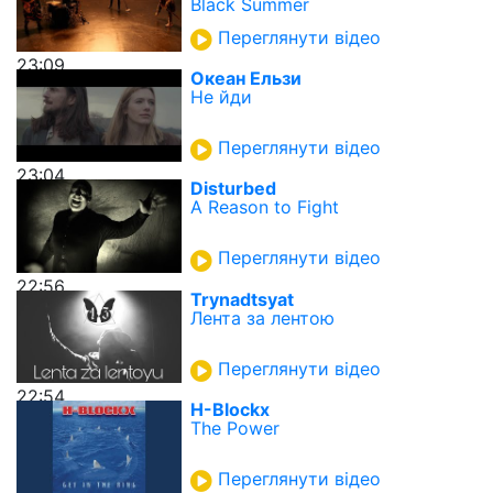
Black Summer
Переглянути відео
23:09
Океан Ельзи
Не йди
Переглянути відео
23:04
Disturbed
A Reason to Fight
Переглянути відео
22:56
Trynadtsyat
Лента за лентою
Переглянути відео
22:54
H-Blockx
The Power
Переглянути відео