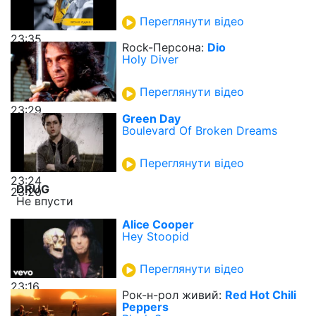
Переглянути відео
23:35
Rock-Персона:
Dio
Holy Diver
Переглянути відео
23:29
Green Day
Boulevard Of Broken Dreams
Переглянути відео
23:24
DRUG
23:20
Не впусти
Alice Cooper
Hey Stoopid
Переглянути відео
23:16
Рок-н-рол живий:
Red Hot Chili
Peppers