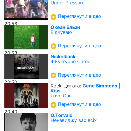
Under Pressure
Переглянути відео
20:58
Океан Ельзи
Вiдчуваю
Переглянути відео
20:53
Nickelback
If Everyone Cared
Переглянути відео
20:50
Rock-Цитата:
Gene Simmons |
Kiss
Love Gun
Переглянути відео
20:40
O.Torvald
Ненавиджу вас всіх