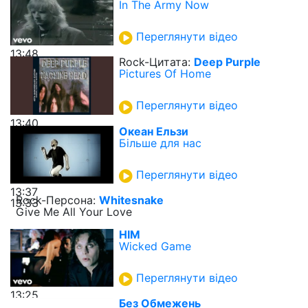
In The Army Now
Переглянути відео
13:48
Rock-Цитата:
Deep Purple
Pictures Of Home
Переглянути відео
13:40
Океан Ельзи
Більше для нас
Переглянути відео
13:37
Rock-Персона:
Whitesnake
13:33
Give Me All Your Love
HIM
Wicked Game
Переглянути відео
13:25
Без Обмежень