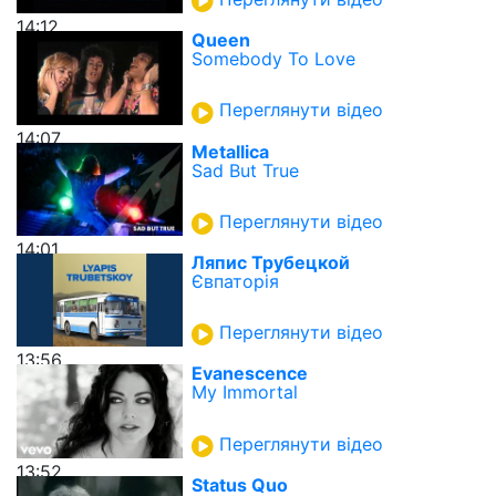
14:12
Queen
Somebody To Love
Переглянути відео
14:07
Metallica
Sad But True
Переглянути відео
14:01
Ляпис Трубецкой
Євпаторія
Переглянути відео
13:56
Evanescence
My Immortal
Переглянути відео
13:52
Status Quo