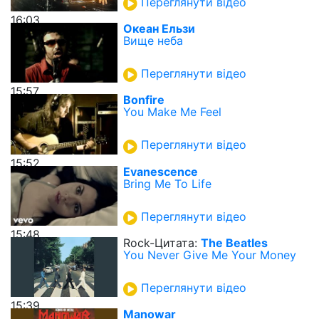
Переглянути відео
16:03
Океан Ельзи
Вище неба
Переглянути відео
15:57
Bonfire
You Make Me Feel
Переглянути відео
15:52
Evanescence
Bring Me To Life
Переглянути відео
15:48
Rock-Цитата:
The Beatles
You Never Give Me Your Money
Переглянути відео
15:39
Manowar