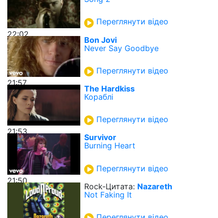
Переглянути відео
22:02
Bon Jovi
Never Say Goodbye
Переглянути відео
21:57
The Hardkiss
Кораблі
Переглянути відео
21:53
Survivor
Burning Heart
Переглянути відео
21:50
Rock-Цитата:
Nazareth
Not Faking It
Переглянути відео