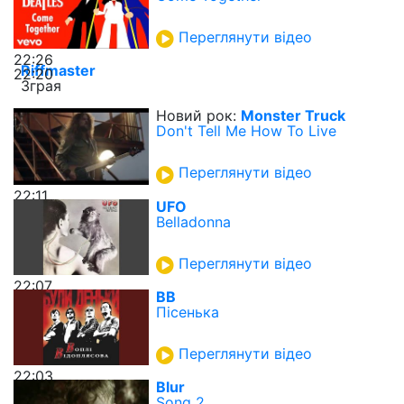
Переглянути відео
22:26
Riffmaster
22:20
Зграя
Новий рок:
Monster Truck
Don't Tell Me How To Live
Переглянути відео
22:11
UFO
Belladonna
Переглянути відео
22:07
ВВ
Пісенька
Переглянути відео
22:03
Blur
Song 2