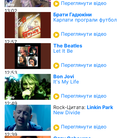
Переглянути відео
13:02
Брати Гадюкіни
Карпати програли футбол
Переглянути відео
12:57
The Beatles
Let It Be
Переглянути відео
12:53
Bon Jovi
It's My Life
Переглянути відео
12:49
Rock-Цитата:
Linkin Park
New Divide
Переглянути відео
12:39