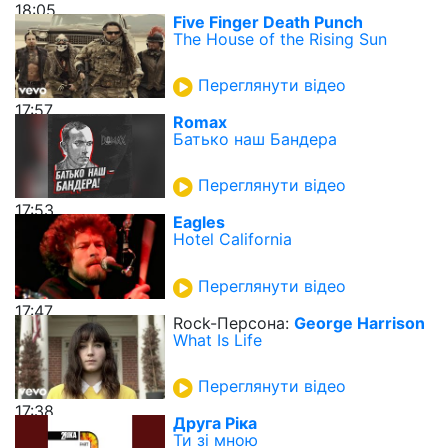
18:05
Five Finger Death Punch
The House of the Rising Sun
Переглянути відео
17:57
Romax
Батько наш Бандера
Переглянути відео
17:53
Eagles
Hotel California
Переглянути відео
17:47
Rock-Персона:
George Harrison
What Is Life
Переглянути відео
17:38
Друга Ріка
Ти зі мною