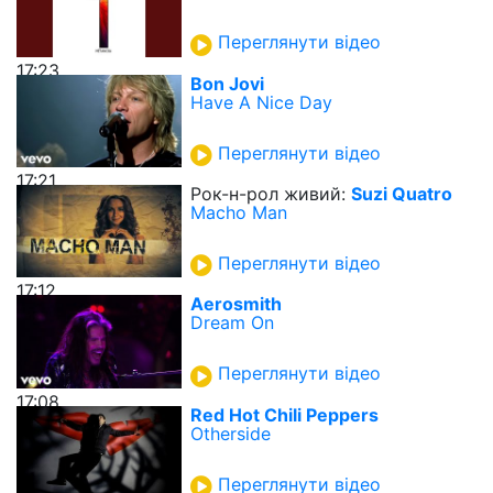
Переглянути відео
17:23
Bon Jovi
Have A Nice Day
Переглянути відео
17:21
Рок-н-рол живий:
Suzi Quatro
Macho Man
Переглянути відео
17:12
Aerosmith
Dream On
Переглянути відео
17:08
Red Hot Chili Peppers
Otherside
Переглянути відео