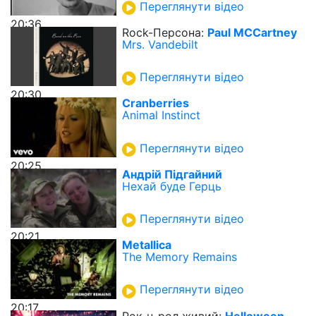
Переглянути відео
20:36
Rock-Персона:
Paul MCCartney
Mrs. Vandebilt
Переглянути відео
20:30
Cranberries
Animal Instinct
Переглянути відео
20:25
Андрій Підгайний
Нехай буде Герць
Переглянути відео
20:21
Metallica
The Memory Remains
Переглянути відео
20:17
Рок-н-рол живий:
Helloween