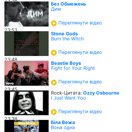
23:56
Без Обмежень
Дим
Переглянути відео
23:53
Stone Gods
Burn the Witch
Переглянути відео
23:48
Beastie Boys
Fight for Your Right
Переглянути відео
23:45
Rock-Цитата:
Ozzy Osbourne
I Just Want You
Переглянути відео
23:38
Біла Вежа
Вона одна