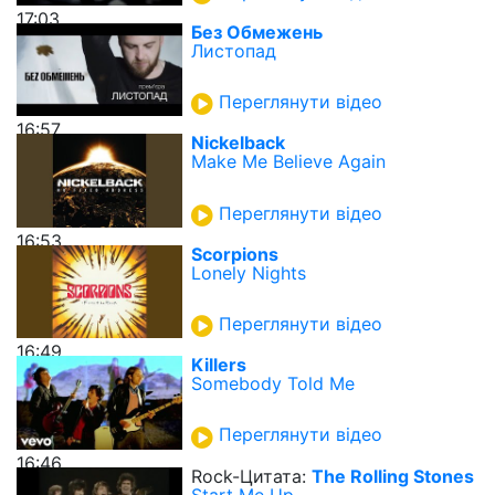
17:03
Без Обмежень
Листопад
Переглянути відео
16:57
Nickelback
Make Me Believe Again
Переглянути відео
16:53
Scorpions
Lonely Nights
Переглянути відео
16:49
Killers
Somebody Told Me
Переглянути відео
16:46
Rock-Цитата:
The Rolling Stones
Start Me Up