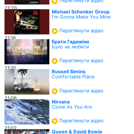
Переглянути відео
21:20
Michael Schenker Group
I'm Gonna Make You Mine
Переглянути відео
21:16
Брати Гадюкіни
Було не любити
Переглянути відео
21:10
Russell Simins
Comfortable Place
Переглянути відео
21:06
Nirvana
Come As You Are
Переглянути відео
21:02
Queen & David Bowie