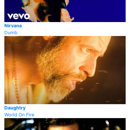
Nirvana
Dumb
Daughtry
World On Fire