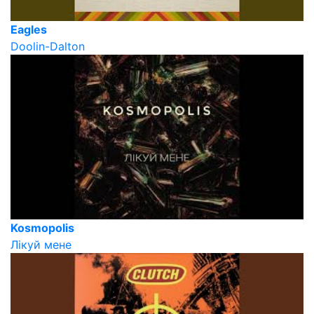
Eagles
Doolin-Dalton
Kosmopolis
Лікуй мене