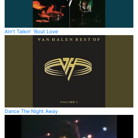
Ain't Talkin' 'Bout Love
Dance The Night Away