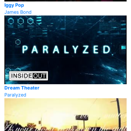
Iggy Pop
James Bond
Dream Theater
Paralyzed