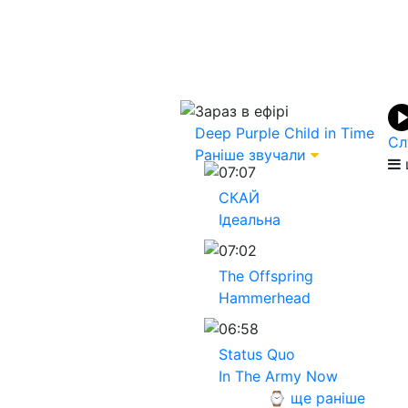
Зараз в ефірі
Deep Purple
Child in Time
Сл
Раніше звучали
07:07
СКАЙ
Ідеальна
07:02
The Offspring
Hammerhead
06:58
Status Quo
In The Army Now
⌚ ще раніше