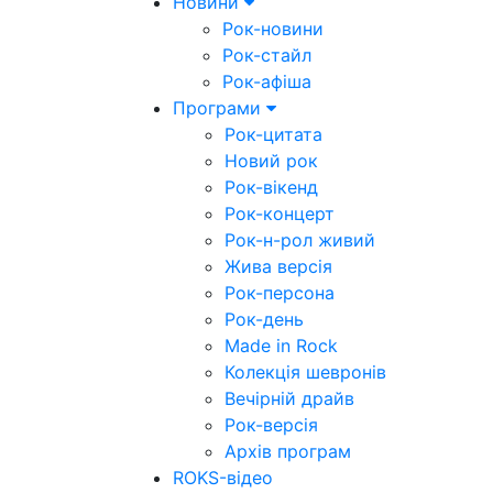
Новини
Рок-новини
Рок-стайл
Рок-афіша
Програми
Рок-цитата
Новий рок
Рок-вікенд
Рок-концерт
Рок-н-рол живий
Жива версія
Рок-персона
Рок-день
Made in Rock
Колекція шевронів
Вечірній драйв
Рок-версія
Архів програм
ROKS-відео