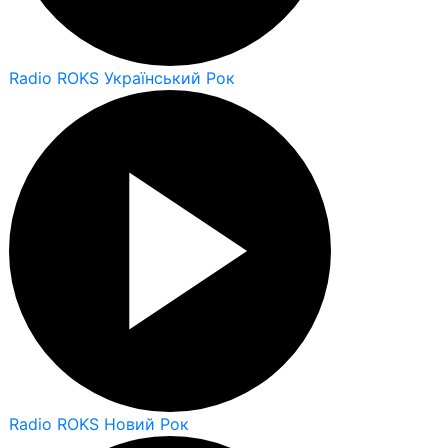
Radio ROKS Український Рок
Radio ROKS Новий Рок