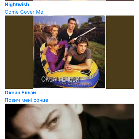
Nightwish
Come Cover Me
Океан Ельзи
Позич мені сонце