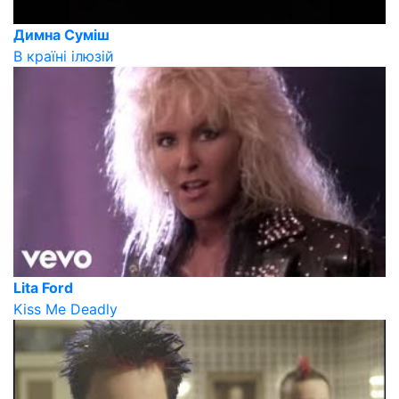
Димна Суміш
В країні ілюзій
Lita Ford
Kiss Me Deadly