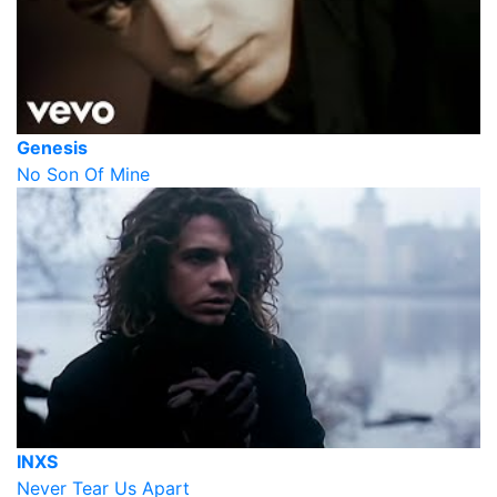
Genesis
No Son Of Mine
INXS
Never Tear Us Apart