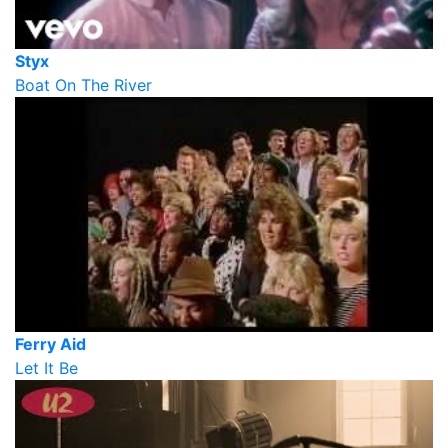
Styx
Boat On The River
Ferry Aid
Let It Be