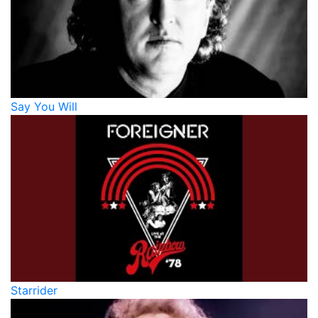
Say You Will
Starrider