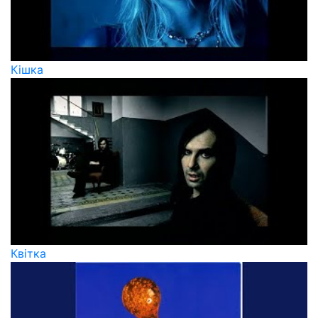
Кішка
Квiтка