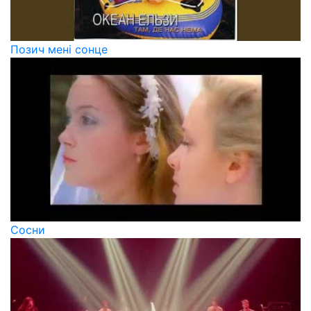
Позич мені сонце
Сосни