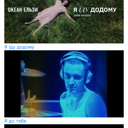
Я їду додому
Я до тебе