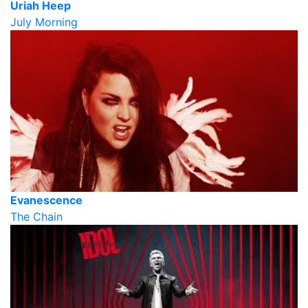
Uriah Heep
July Morning
Evanescence
The Chain