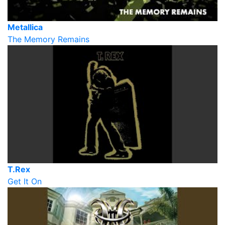
Metallica
The Memory Remains
T.Rex
Get It On