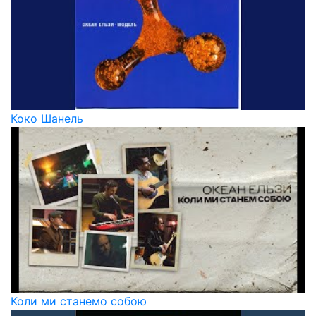
Коко Шанель
Коли ми станемо собою