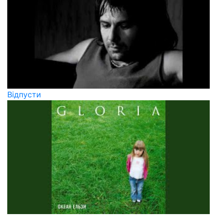
Вiдпусти