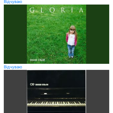
Вiдчуваю
Відчуваю