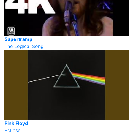
Supertramp
The Logical Song
Pink Floyd
Eclipse