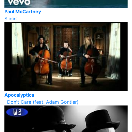
Paul McCartney
Slidin’
Apocalyptica
I Don't Care (feat. Adam Gontier)