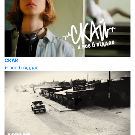
СКАЙ
Я все б віддав