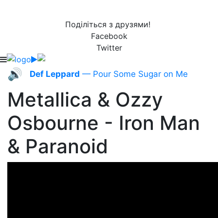
Поділіться з друзями!
Facebook
Twitter
🔊
Def Leppard
— Pour Some Sugar on Me
Metallica & Ozzy
Osbourne - Iron Man
& Paranoid