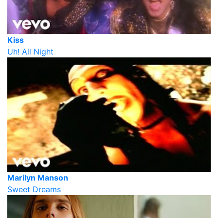
Kiss
Uh! All Night
Marilyn Manson
Sweet Dreams