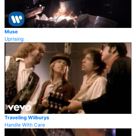
Muse
Uprising
Traveling Wilburys
Handle With Care