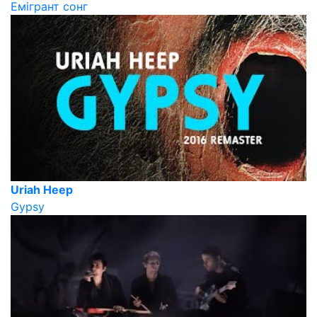
Емігрант сонг
Uriah Heep
Gypsy