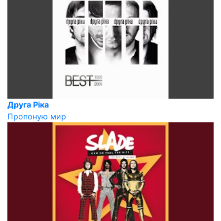
Друга Ріка
Пропоную мир