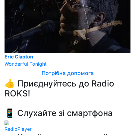
Eric Clapton
Wonderful Tonight
Потрібна допомога
👍 Приєднуйтесь до Radio
ROKS!
📱 Слухайте зі смартфона
RadioPlayer