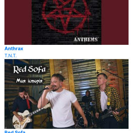
Anthrax
T.N.T.
Red Sofa