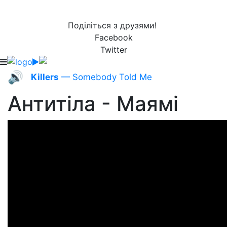
Поділіться з друзями!
Facebook
Twitter
🔊
Killers
— Somebody Told Me
Антитіла - Маямі