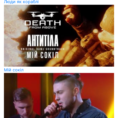
Люди як кораблі
Мій сокіл