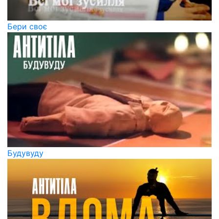
Бери своє
Будувуду