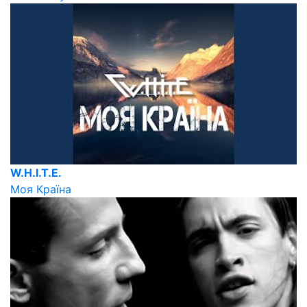
W.H.I.T.E.
Моя Країна