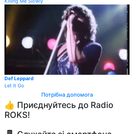
Killing Me Slowly
Def Leppard
Let It Go
Потрібна допомога
👍 Приєднуйтесь до Radio
ROKS!