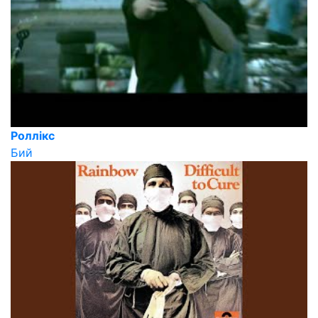
Роллікс
Бий