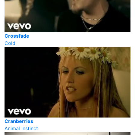
Crossfade
Cold
Cranberries
Animal Instinct